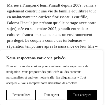
Mariée à François-Henri Pinault depuis 2009, Salma a
également construit une vie de famille équilibrée tout
en maintenant une carrière florissante. Leur fille,
Paloma Pinault (un prénom qu’elle partage avec notre
sujet), née en septembre 2007, grandit entre deux
cultures, franco-mexicaine, dans un environnement
privilégié. Le couple a connu des turbulences –
séparation temporaire après la naissance de leur fille –
mais s’est finalement réconcilié, prouvant que même
Nous respectons votre vie privée.
les relations célèbres peuvent traverser des crises et en
ressortir renforcées.
Nous utilisons des cookies pour améliorer votre expérience de
navigation, vous proposer des publicités ou des contenus
Cette capacité à jongler entre carrière exigeante et vie
personnalisés et analyser notre trafic. En cliquant sur « Tout
familiale épanouie fait écho au parcours de Paloma
accepter », vous acceptez notre utilisation des cookies.
Jiménez. Bien que leurs chemins soient différents –
l’une actrice engagée et visible, l’autre mannequin
Personnaliser
Tout rejeter
Tout accepter
discrète et retirée –, elles partagent cette
détermination à ne pas se laisser définir uniquement